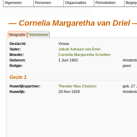
Algemeen
Personen
Organisaties
Periodieken
Begri
Cornelia Margaretha van Driel
Biografie
Stamboom
Geslacht:
Vrouw
Vader:
Jakob Adriaan van Driel
Moeder:
Cornelia Margaretha Scholten
Geboren:
1 Juni 1902
Amster
Religie:
geen
Gezin 1
Huwelijkspartner:
Theodor Max Chotzen
geb. 27 
Huwelijk:
20 Nov 1929
Amster