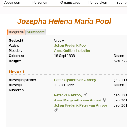
Algemeen
Personen
Organisaties
Periodieken
Begri
Jozepha Helena Maria Pool
Biografie
Stamboom
Geslacht:
Vrouw
Vader:
Johan Frederik Pool
Moeder:
Anna Guillemine Leijer
Geboren:
18 Sept 1838
Druten
Religie:
Ned. He
Gezin 1
Huwelijkspartner:
Peter Gijsbert van Anrooy
geb. 1 F
Huwelijk:
11 OKT 1866
Druten
Kinderen:
Peter van Anrooy
geb. 13 
Anna Margaretha van Anrooij
geb. 20
Johan Frederik Peter van Anrooy
geb. 26 