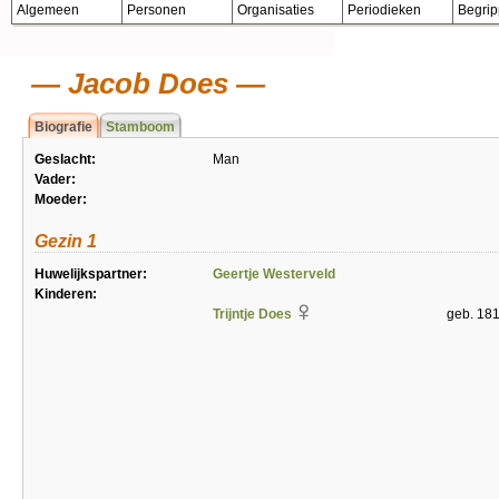
Algemeen
Personen
Organisaties
Periodieken
Begri
Jacob Does
Biografie
Stamboom
Geslacht:
Man
Vader:
Moeder:
Gezin 1
Huwelijkspartner:
Geertje Westerveld
Kinderen:
Trijntje Does
geb. 18