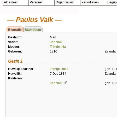
Algemeen
Personen
Organisaties
Periodieken
Begri
Paulus Valk
Biografie
Stamboom
Geslacht:
Man
Vader:
Jan Valk
Moeder:
Trijntje Inja
Geboren:
1810
Zaanda
Gezin 1
Huwelijkspartner:
Trijntje Does
geb. 18
Huwelijk:
7 Dec 1834
Zaanda
Kinderen:
Jan Valk
geb. 18