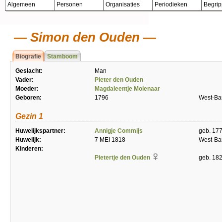
Algemeen
Personen
Organisaties
Periodieken
Begri
Simon den Ouden
Biografie
Stamboom
Geslacht:
Man
Vader:
Pieter den Ouden
Moeder:
Magdaleentje Molenaar
Geboren:
1796
West-Ba
Gezin 1
Huwelijkspartner:
Annigje Commijs
geb. 17
Huwelijk:
7 MEI 1818
West-Ba
Kinderen:
Pietertje den Ouden
geb. 18