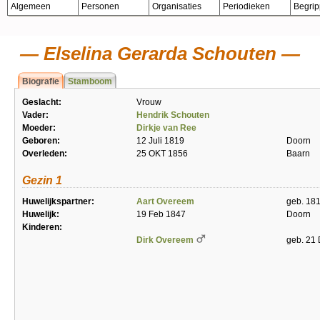
Algemeen
Personen
Organisaties
Periodieken
Begri
Elselina Gerarda Schouten
Biografie
Stamboom
Geslacht:
Vrouw
Vader:
Hendrik Schouten
Moeder:
Dirkje van Ree
Geboren:
12 Juli 1819
Doorn
Overleden:
25 OKT 1856
Baarn
Gezin 1
Huwelijkspartner:
Aart Overeem
geb. 181
Huwelijk:
19 Feb 1847
Doorn
Kinderen:
Dirk Overeem
geb. 21