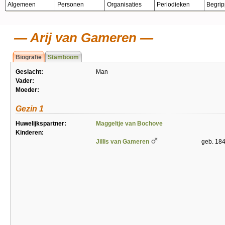
Algemeen
Personen
Organisaties
Periodieken
Begri
Arij van Gameren
Biografie
Stamboom
Geslacht:
Man
Vader:
Moeder:
Gezin 1
Huwelijkspartner:
Maggeltje van Bochove
Kinderen:
Jillis van Gameren
geb. 184