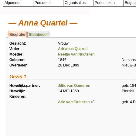
Algemeen
Personen
Organisaties
Periodieken
Begri
Anna Quartel
Biografie
Stamboom
Geslacht:
Vrouw
Vader:
Adrianus Quartel
Moeder:
Neeltje van Nugteren
Geboren:
1846
Numans
Overleden:
20 Dec 1899
Nieuw-B
Gezin 1
Huwelijkspartner:
Jillis van Gameren
geb. 184
Huwelijk:
14 MEI 1869
Piershil
Kinderen:
Arie van Gameren
geb. 4 