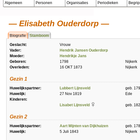
Algemeen
Personen
Organisaties
Periodieken
Begri
Elisabeth Ouderdorp
Biografie
Stamboom
Geslacht:
Vrouw
Vader:
Hendrik Jansen Ouderdorp
Moeder:
Hendrikje Jans
Geboren:
1798
Nijkerk
Overleden:
16 OKT 1873
Nijkerk
Gezin 1
Huwelijkspartner:
Lubbert Lijnsveld
geb. 17
Huwelijk:
27 Nov 1819
Ede
Kinderen:
Lisabet Lijnsveld
geb. 182
Gezin 2
Huwelijkspartner:
Aart Mijnten van Dijkhuizen
geb. 178
Huwelijk:
5 Juli 1843
Nijkerk