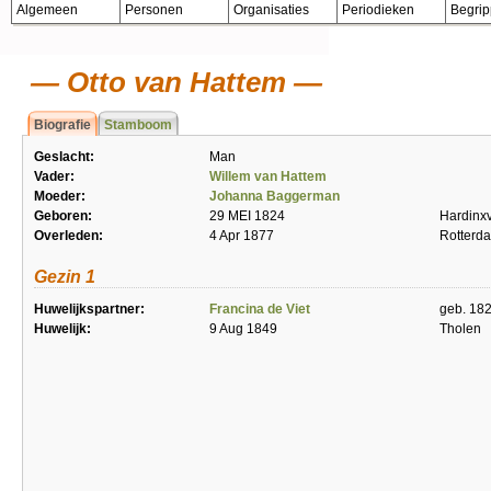
Algemeen
Personen
Organisaties
Periodieken
Begri
Otto van Hattem
Biografie
Stamboom
Geslacht:
Man
Vader:
Willem van Hattem
Moeder:
Johanna Baggerman
Geboren:
29 MEI 1824
Hardinx
Overleden:
4 Apr 1877
Rotterd
Gezin 1
Huwelijkspartner:
Francina de Viet
geb. 182
Huwelijk:
9 Aug 1849
Tholen