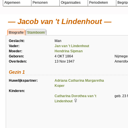
Algemeen
Personen
Organisaties
Periodieken
Begri
Jacob van 't Lindenhout
Biografie
Stamboom
Geslacht:
Man
Vader:
Jan van 't Lindenhout
Moeder:
Hendrina Sipman
Geboren:
4 OKT 1864
Nijmege
Overleden:
13 Nov 1947
Amersfo
Gezin 1
Huwelijkspartner:
Adriana Catharina Margaretha
Koper
Kinderen:
Catharina Dorothea van 't
geb. 23
Lindenhout