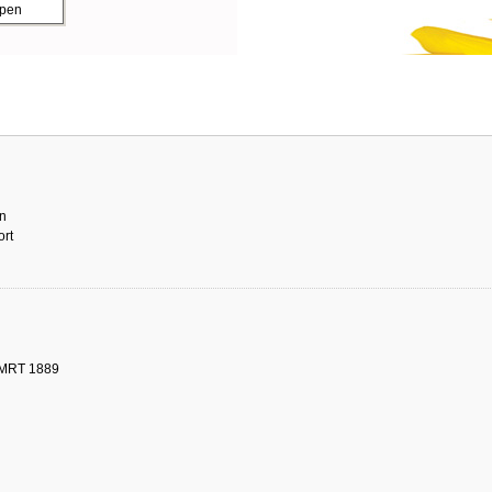
ppen
n
ort
 MRT 1889