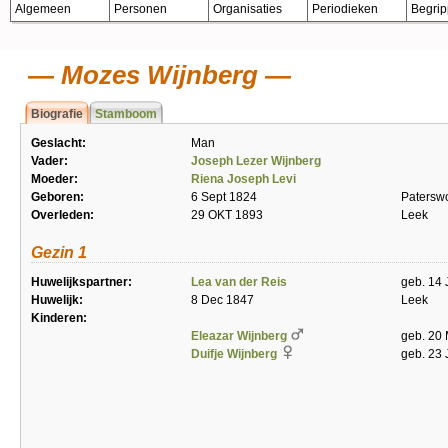
Algemeen
Personen
Organisaties
Periodieken
Begri
Mozes Wijnberg
Biografie
Stamboom
Geslacht:
Man
Vader:
Joseph Lezer Wijnberg
Moeder:
Riena Joseph Levi
Geboren:
6 Sept 1824
Patersw
Overleden:
29 OKT 1893
Leek
Gezin 1
Huwelijkspartner:
Lea van der Reis
geb. 14 
Huwelijk:
8 Dec 1847
Leek
Kinderen:
Eleazar Wijnberg
geb. 20 
Duifje Wijnberg
geb. 23 