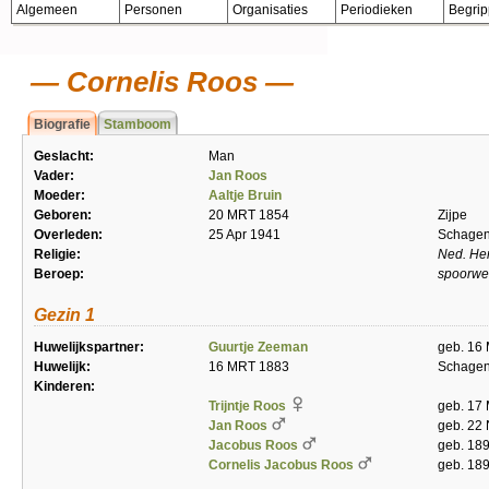
Algemeen
Personen
Organisaties
Periodieken
Begri
Cornelis Roos
Biografie
Stamboom
Geslacht:
Man
Vader:
Jan Roos
Moeder:
Aaltje Bruin
Geboren:
20 MRT 1854
Zijpe
Overleden:
25 Apr 1941
Schage
Religie:
Ned. He
Beroep:
spoorw
Gezin 1
Huwelijkspartner:
Guurtje Zeeman
geb. 16 
Huwelijk:
16 MRT 1883
Schage
Kinderen:
Trijntje Roos
geb. 17
Jan Roos
geb. 22
Jacobus Roos
geb. 189
Cornelis Jacobus Roos
geb. 18