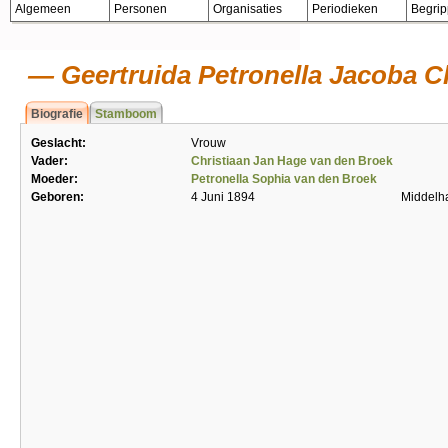
Algemeen
Personen
Organisaties
Periodieken
Begri
Geertruida Petronella Jacoba C
Biografie
Stamboom
Geslacht:
Vrouw
Vader:
Christiaan Jan Hage van den Broek
Moeder:
Petronella Sophia van den Broek
Geboren:
4 Juni 1894
Middelh