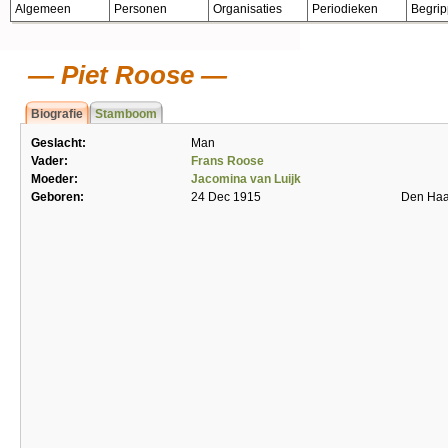
Algemeen
Personen
Organisaties
Periodieken
Begri
Piet Roose
Biografie
Stamboom
Geslacht:
Man
Vader:
Frans Roose
Moeder:
Jacomina van Luijk
Geboren:
24 Dec 1915
Den Ha