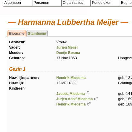
Algemeen
Personen
Organisaties
Periodieken
Begri
Harmanna Lubbertha Meijer
Biografie
Stamboom
Geslacht:
Vrouw
Vader:
Jurjen Meijer
Moeder:
Doetje Bosma
Geboren:
17 Nov 1863
Hoogez
Gezin 1
Huwelijkspartner:
Hendrik Miedema
geb. 12 
Huwelijk:
12 MEI 1889
Groning
Kinderen:
Jacoba Miedema
geb. 14
Jurjen Adolf Miedema
geb. 189
Hendrik Miedema
geb. 189