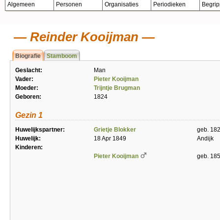
Algemeen
Personen
Organisaties
Periodieken
Begri
Reinder Kooijman
Biografie
Stamboom
Geslacht:
Man
Vader:
Pieter Kooijman
Moeder:
Trijntje Brugman
Geboren:
1824
Gezin 1
Huwelijkspartner:
Grietje Blokker
geb. 18
Huwelijk:
18 Apr 1849
Andijk
Kinderen:
Pieter Kooijman
geb. 18