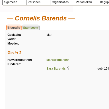
Algemeen
Personen
Organisaties
Periodieken
Begri
Cornelis Barends
Biografie
Stamboom
Geslacht:
Man
Vader:
Moeder:
Gezin 1
Huwelijkspartner:
Margaretha Vink
Kinderen:
Sara Barends
geb. 19 