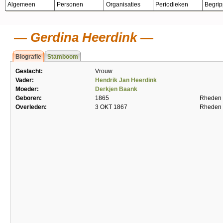
Algemeen
Personen
Organisaties
Periodieken
Begri
Gerdina Heerdink
Biografie
Stamboom
Geslacht:
Vrouw
Vader:
Hendrik Jan Heerdink
Moeder:
Derkjen Baank
Geboren:
1865
Rheden
Overleden:
3 OKT 1867
Rheden