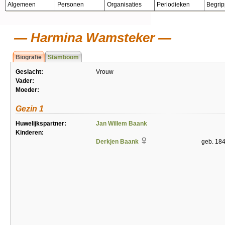
Algemeen
Personen
Organisaties
Periodieken
Begri
Harmina Wamsteker
Biografie
Stamboom
Geslacht:
Vrouw
Vader:
Moeder:
Gezin 1
Huwelijkspartner:
Jan Willem Baank
Kinderen:
Derkjen Baank
geb. 18