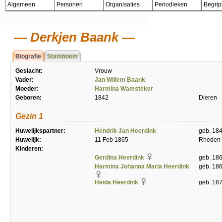
Algemeen
Personen
Organisaties
Periodieken
Begri
Derkjen Baank
Biografie
Stamboom
Geslacht:
Vrouw
Vader:
Jan Willem Baank
Moeder:
Harmina Wamsteker
Geboren:
1842
Dieren
Gezin 1
Huwelijkspartner:
Hendrik Jan Heerdink
geb. 18
Huwelijk:
11 Feb 1865
Rheden
Kinderen:
Gerdina Heerdink
geb. 186
Harmina Johanna Maria Heerdink
geb. 18
Heida Heerdink
geb. 18