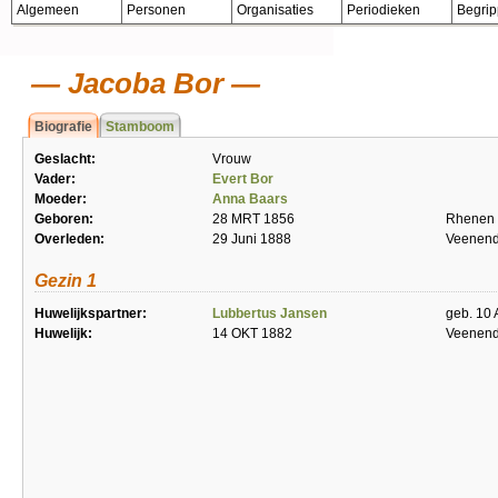
Algemeen
Personen
Organisaties
Periodieken
Begri
Jacoba Bor
Biografie
Stamboom
Geslacht:
Vrouw
Vader:
Evert Bor
Moeder:
Anna Baars
Geboren:
28 MRT 1856
Rhenen
Overleden:
29 Juni 1888
Veenend
Gezin 1
Huwelijkspartner:
Lubbertus Jansen
geb. 10 
Huwelijk:
14 OKT 1882
Veenend