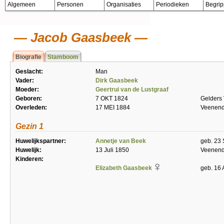
Algemeen
Personen
Organisaties
Periodieken
Begri
Jacob Gaasbeek
Biografie
Stamboom
Geslacht:
Man
Vader:
Dirk Gaasbeek
Moeder:
Geertrui van de Lustgraaf
Geboren:
7 OKT 1824
Gelders
Overleden:
17 MEI 1884
Veenend
Gezin 1
Huwelijkspartner:
Annetje van Beek
geb. 23 
Huwelijk:
13 Juli 1850
Veenend
Kinderen:
Elizabeth Gaasbeek
geb. 16 