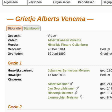
Algemeen
Personen
Organisaties
Periodieken
Begri
Grietje Alberts Venema
Biografie
Stamboom
Geslacht:
Vrouw
Vader:
Albert Klaasen Venema
Moeder:
Hindrikje Pieters Collenborg
Geboren:
26 Dec 1814
Bedum
Overleden:
19 Juni 1899
Groning
Gezin 1
Huwelijkspartner:
Johannes Bernardus Meisner
geb. 180
Huwelijk:
17 Nov 1838
Bedum
Kinderen:
Albert Meisner
geb. 21 
Jan Georg Meisner
geb. 14 
Hindertje Meisner
geb. 1 F
Lammechien Meisner
geb. 8 F
Gezin 2