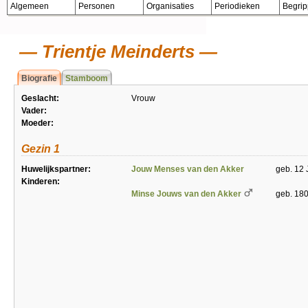
Algemeen
Personen
Organisaties
Periodieken
Begri
Trientje Meinderts
Biografie
Stamboom
Geslacht:
Vrouw
Vader:
Moeder:
Gezin 1
Huwelijkspartner:
Jouw Menses van den Akker
geb. 12 
Kinderen:
Minse Jouws van den Akker
geb. 180