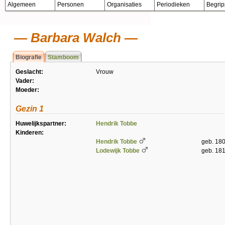
Algemeen
Personen
Organisaties
Periodieken
Begri
Barbara Walch
Biografie
Stamboom
Geslacht:
Vrouw
Vader:
Moeder:
Gezin 1
Huwelijkspartner:
Hendrik Tobbe
Kinderen:
Hendrik Tobbe
geb. 18
Lodewijk Tobbe
geb. 181