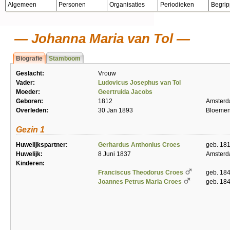
Algemeen
Personen
Organisaties
Periodieken
Begri
Johanna Maria van Tol
Biografie
Stamboom
Geslacht:
Vrouw
Vader:
Ludovicus Josephus van Tol
Moeder:
Geertruida Jacobs
Geboren:
1812
Amster
Overleden:
30 Jan 1893
Bloemen
Gezin 1
Huwelijkspartner:
Gerhardus Anthonius Croes
geb. 181
Huwelijk:
8 Juni 1837
Amster
Kinderen:
Franciscus Theodorus Croes
geb. 184
Joannes Petrus Maria Croes
geb. 18