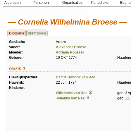
Algemeen
Personen
Organisaties
Periodieken
Begri
Cornelia Wilhelmina Broese
Biografie
Stamboom
Geslacht:
Vrouw
Vader:
Alexander Broese
Moeder:
Adriana Roussel
Geboren:
10 OKT 1774
Haarlem
Gezin 1
Huwelijkspartner:
Baltus Hendrik van Ree
Huwelijk:
22 Juni 1794
Haarlem
Kinderen:
Willelmina van Ree
geb. 3 A
Johanna van Ree
geb. 12 