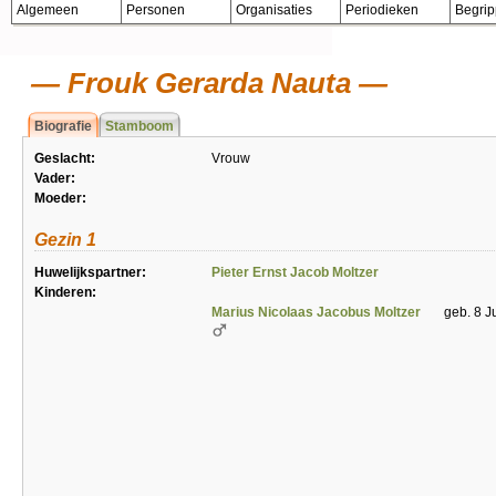
Algemeen
Personen
Organisaties
Periodieken
Begri
Frouk Gerarda Nauta
Biografie
Stamboom
Geslacht:
Vrouw
Vader:
Moeder:
Gezin 1
Huwelijkspartner:
Pieter Ernst Jacob Moltzer
Kinderen:
Marius Nicolaas Jacobus Moltzer
geb. 8 J