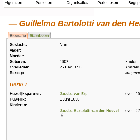
Algemeen
Personen
Organisaties
Periodieken
Begri
Guillelmo Bartolotti van den He
Biografie
Stamboom
Geslacht:
Man
Vader:
Moeder:
Geboren:
1602
Emden
Overleden:
25 Dec 1658
Amster
Beroep:
koopman
Gezin 1
Huwelijkspartner:
Jacoba van Erp
overl. 1
Huwelijk:
1 Juni 1638
Kinderen:
Jacoba Bartolotti van den Heuvel
overl. 2