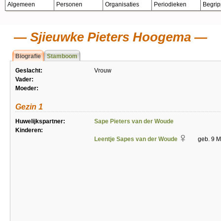
Algemeen
Personen
Organisaties
Periodieken
Begri
Sjieuwke Pieters Hoogema
Biografie
Stamboom
Geslacht:
Vrouw
Vader:
Moeder:
Gezin 1
Huwelijkspartner:
Sape Pieters van der Woude
Kinderen:
Leentje Sapes van der Woude
geb. 9 M