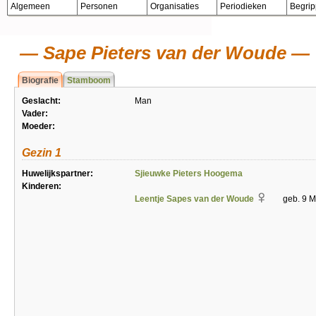
Algemeen
Personen
Organisaties
Periodieken
Begri
Sape Pieters van der Woude
Biografie
Stamboom
Geslacht:
Man
Vader:
Moeder:
Gezin 1
Huwelijkspartner:
Sjieuwke Pieters Hoogema
Kinderen:
Leentje Sapes van der Woude
geb. 9 M