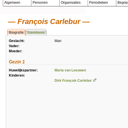
Algemeen
Personen
Organisaties
Periodieken
Begri
François Carlebur
Biografie
Stamboom
Geslacht:
Man
Vader:
Moeder:
Gezin 1
Huwelijkspartner:
Maria van Leeuwen
Kinderen:
Dirk François Carlebur