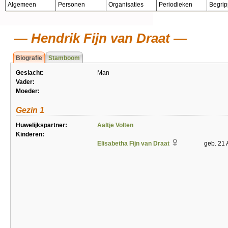
Algemeen
Personen
Organisaties
Periodieken
Begri
Hendrik Fijn van Draat
Biografie
Stamboom
Geslacht:
Man
Vader:
Moeder:
Gezin 1
Huwelijkspartner:
Aaltje Volten
Kinderen:
Elisabetha Fijn van Draat
geb. 21 