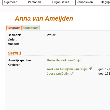
Algemeen
Personen
Organisaties
Periodieken
Begri
Anna van Ameijden
Biografie
Stamboom
Geslacht:
Vrouw
Vader:
Moeder:
Gezin 1
Huwelijkspartner:
Hoijte Hendrik van Duijm
Kinderen:
Aart van Ameijden van Duijm
geb. 177
Joost van Duijm
geb. 178