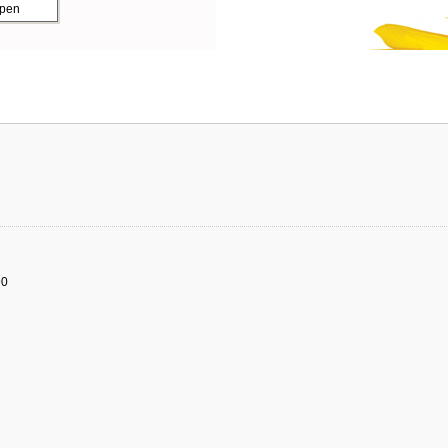
ppen
90