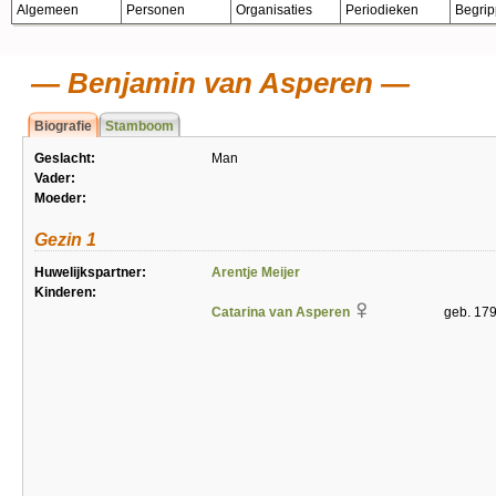
Algemeen
Personen
Organisaties
Periodieken
Begri
Benjamin van Asperen
Biografie
Stamboom
Geslacht:
Man
Vader:
Moeder:
Gezin 1
Huwelijkspartner:
Arentje Meijer
Kinderen:
Catarina van Asperen
geb. 17