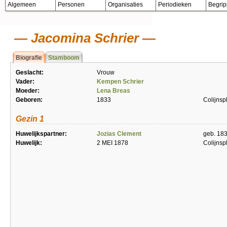
Algemeen
Personen
Organisaties
Periodieken
Begri
Jacomina Schrier
Biografie
Stamboom
Geslacht:
Vrouw
Vader:
Kempen Schrier
Moeder:
Lena Breas
Geboren:
1833
Colijnsp
Gezin 1
Huwelijkspartner:
Jozias Clement
geb. 183
Huwelijk:
2 MEI 1878
Colijnsp