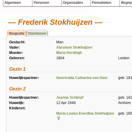
Algemeen
Personen
Organisaties
Periodieken
Begri
Frederik Stokhuijzen
Biografie
Stamboom
Geslacht:
Man
Vader:
Abraham Stokhuijzen
Moeder:
Maria Herdingh
Geboren:
1804
Leiden
Gezin 1
Huwelijkspartner:
Geertruida Catharina van Geer
geb. 181
Gezin 2
Huwelijkspartner:
Jeanne Schimpf
geb. 181
Huwelijk:
12 Apr 1848
Arnhem
Kinderen:
Maria Louisa Everdina Stokhuijzen
geb. 18