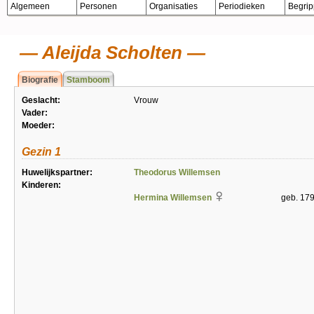
Algemeen
Personen
Organisaties
Periodieken
Begri
Aleijda Scholten
Biografie
Stamboom
Geslacht:
Vrouw
Vader:
Moeder:
Gezin 1
Huwelijkspartner:
Theodorus Willemsen
Kinderen:
Hermina Willemsen
geb. 17