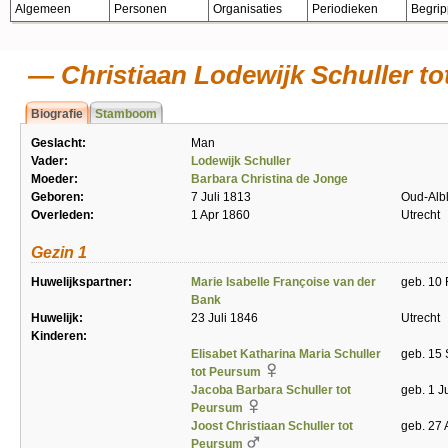
Algemeen
Personen
Organisaties
Periodieken
Begri
Christiaan Lodewijk Schuller t
Biografie
Stamboom
Geslacht:
Man
Vader:
Lodewijk Schuller
Moeder:
Barbara Christina de Jonge
Geboren:
7 Juli 1813
Oud-Alb
Overleden:
1 Apr 1860
Utrecht
Gezin 1
Huwelijkspartner:
Marie Isabelle Françoise van der
geb. 10 
Bank
Huwelijk:
23 Juli 1846
Utrecht
Kinderen:
Elisabet Katharina Maria Schuller
geb. 15 
tot Peursum
Jacoba Barbara Schuller tot
geb. 1 J
Peursum
Joost Christiaan Schuller tot
geb. 27 
Peursum