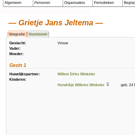
Algemeen
Personen
Organisaties
Periodieken
Begri
Grietje Jans Jeltema
Biografie
Stamboom
Geslacht:
Vrouw
Vader:
Moeder:
Gezin 1
Huwelijkspartner:
Willem Dirks Winkeler
Kinderen:
Hendrikje Willems Winkeler
geb. 24 