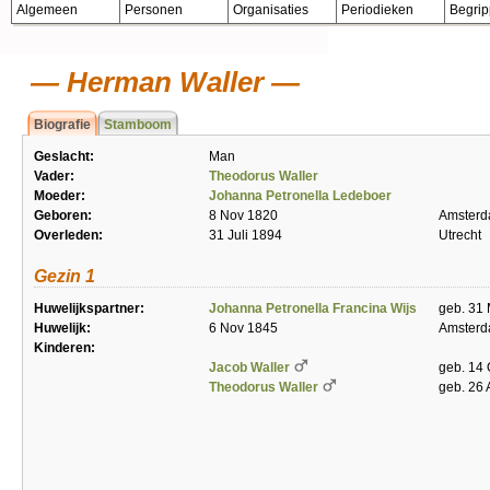
Algemeen
Personen
Organisaties
Periodieken
Begri
Herman Waller
Biografie
Stamboom
Geslacht:
Man
Vader:
Theodorus Waller
Moeder:
Johanna Petronella Ledeboer
Geboren:
8 Nov 1820
Amster
Overleden:
31 Juli 1894
Utrecht
Gezin 1
Huwelijkspartner:
Johanna Petronella Francina Wijs
geb. 31 
Huwelijk:
6 Nov 1845
Amster
Kinderen:
Jacob Waller
geb. 14
Theodorus Waller
geb. 26 