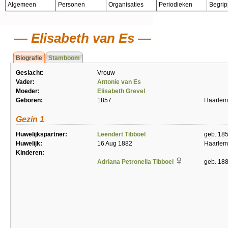
Algemeen
Personen
Organisaties
Periodieken
Begri
Elisabeth van Es
Biografie
Stamboom
Geslacht:
Vrouw
Vader:
Antonie van Es
Moeder:
Elisabeth Grevel
Geboren:
1857
Haarlem
Gezin 1
Huwelijkspartner:
Leendert Tibboel
geb. 18
Huwelijk:
16 Aug 1882
Haarlem
Kinderen:
Adriana Petronella Tibboel
geb. 18