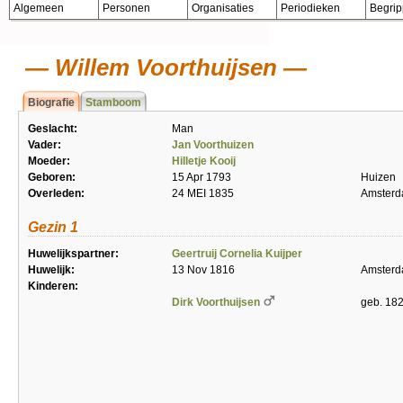
Algemeen
Personen
Organisaties
Periodieken
Begri
Willem Voorthuijsen
Biografie
Stamboom
Geslacht:
Man
Vader:
Jan Voorthuizen
Moeder:
Hilletje Kooij
Geboren:
15 Apr 1793
Huizen
Overleden:
24 MEI 1835
Amster
Gezin 1
Huwelijkspartner:
Geertruij Cornelia Kuijper
Huwelijk:
13 Nov 1816
Amster
Kinderen:
Dirk Voorthuijsen
geb. 182