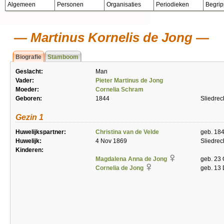
Algemeen
Personen
Organisaties
Periodieken
Begri
Martinus Kornelis de Jong
Biografie
Stamboom
Geslacht:
Man
Vader:
Pieter Martinus de Jong
Moeder:
Cornelia Schram
Geboren:
1844
Sliedrec
Gezin 1
Huwelijkspartner:
Christina van de Velde
geb. 18
Huwelijk:
4 Nov 1869
Sliedrec
Kinderen:
Magdalena Anna de Jong
geb. 23
Cornelia de Jong
geb. 13