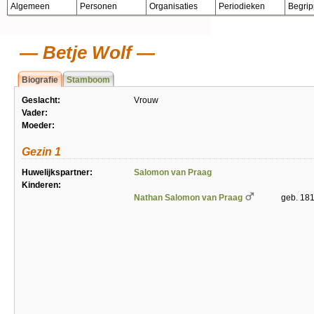
Algemeen
Personen
Organisaties
Periodieken
Begri
Betje Wolf
Biografie
Stamboom
Geslacht:
Vrouw
Vader:
Moeder:
Gezin 1
Huwelijkspartner:
Salomon van Praag
Kinderen:
Nathan Salomon van Praag
geb. 181