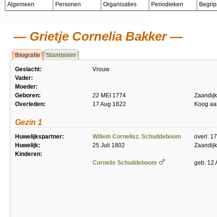
Algemeen
Personen
Organisaties
Periodieken
Begri
Grietje Cornelia Bakker
Biografie
Stamboom
Geslacht:
Vrouw
Vader:
Moeder:
Geboren:
22 MEI 1774
Zaandijk
Overleden:
17 Aug 1822
Koog aa
Gezin 1
Huwelijkspartner:
Willem Cornelisz. Schuddeboom
overl. 1
Huwelijk:
25 Juli 1802
Zaandijk
Kinderen:
Cornelis Schuddeboom
geb. 12 