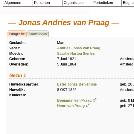
Algemeen
Personen
Organisaties
Periodieken
Begri
Jonas Andries van Praag
Biografie
Stamboom
Geslacht:
Man
Vader:
Andries Jonas van Praag
Moeder:
Saartje Hartog Sierles
Geboren:
7 Juni 1821
Amster
Overleden:
5 Juni 1864
Amster
Gezin 1
Huwelijkspartner:
Ester Jonas Benjamins
geb. 26 
Huwelijk:
8 OKT 1846
Amster
Kinderen:
Benjamin van Praag
geb. 8 M
Henri van Praag
geb. 27 