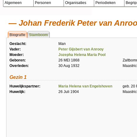
Algemeen
Personen
Organisaties
Periodieken
Begri
Johan Frederik Peter van Anro
Biografie
Stamboom
Geslacht:
Man
Vader:
Peter Gijsbert van Anrooy
Moeder:
Jozepha Helena Maria Pool
Geboren:
26 MEI 1868
Zaltbom
Overleden:
30 Aug 1932
Maastric
Gezin 1
Huwelijkspartner:
Maria Helena van Engelshoven
geb. 20 
Huwelijk:
26 Juli 1904
Maastric