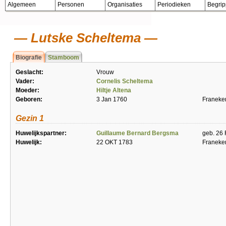
Algemeen
Personen
Organisaties
Periodieken
Begri
Lutske Scheltema
Biografie
Stamboom
Geslacht:
Vrouw
Vader:
Cornelis Scheltema
Moeder:
Hiltje Altena
Geboren:
3 Jan 1760
Franeke
Gezin 1
Huwelijkspartner:
Guillaume Bernard Bergsma
geb. 26 
Huwelijk:
22 OKT 1783
Franeke